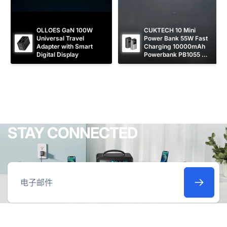
OLLOES GaN 100W 
CUKTECH 10 Mini 
Universal Travel 
Power Bank 55W Fast 
Adapter with Smart 
Charging 10000mAh 
Digital Display
Powerbank PB1055 
[CCC Certified]
STAY CONNECTED
电
子