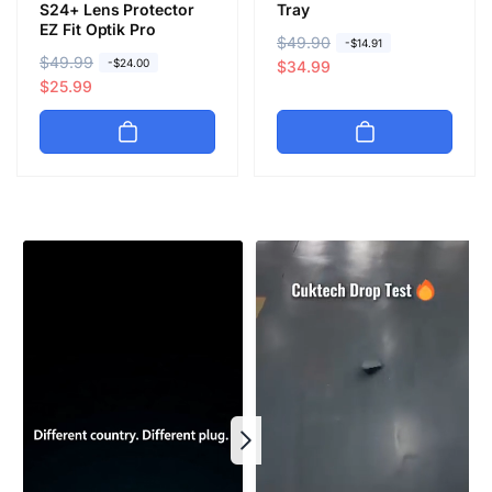
S24+ Lens Protector
Tray
EZ Fit Optik Pro
常
$49.90
促
-$14.91
常
$49.99
促
-$24.00
规
销
$34.99
规
销
$25.99
价
价
价
价
格
格